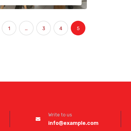
1
…
3
4
5
Write to us
info@example.com