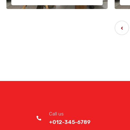
Call us
+012-345-6789