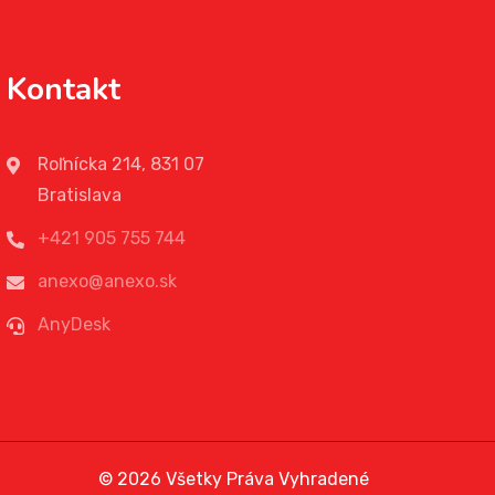
Kontakt
Roľnícka 214, 831 07
Bratislava
+421 905 755 744
anexo@anexo.sk
AnyDesk
© 2026 Všetky Práva Vyhradené